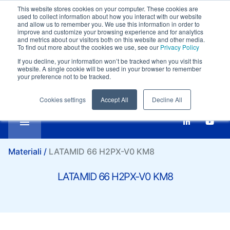
This website stores cookies on your computer. These cookies are
Supporto clienti:
+39-0332 409111
used to collect information about how you interact with our website
Confronta
Email:
marketing@it.lati.com
and allow us to remember you. We use this information in order to
improve and customize your browsing experience and for analytics
Italiano
LATAMID 66 H2PX-V0 KM8
and metrics about our visitors both on this website and other media.
To find out more about the cookies we use, see our
Privacy Policy
If you decline, your information won’t be tracked when you visit this
website. A single cookie will be used in your browser to remember
your preference not to be tracked.
Cookies settings
Accept All
Decline All
Materiali /
LATAMID 66 H2PX-V0 KM8
LATAMID 66 H2PX-V0 KM8