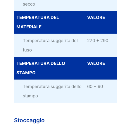
secco
TEMPERATURA DEL
VALORE
UNI
MATERIALE
MIS
Temperatura suggerita del
270 ÷ 290
°C
fuso
TEMPERATURA DELLO
VALORE
UNI
STAMPO
MIS
Temperatura suggerita dello
60 ÷ 90
°C
stampo
Stoccaggio