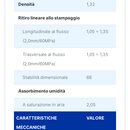
Densità
1,32
g/c
Ritiro lineare allo stampaggio
Longitudinale al flusso
1,05 ÷ 1,35
%
(2,0mm/60MPa)
Trasversale al flusso
1,05 ÷ 1,35
%
(2,0mm/60MPa)
Stabilità dimensionale
68
Assorbimento umidità
A saturazione in aria
2,05
%
CARATTERISTICHE
VALORE
UNI
MECCANICHE
MIS