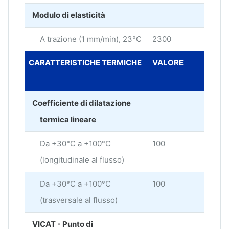
Modulo di elasticità
A trazione (1 mm/min), 23°C
2300
MP
CARATTERISTICHE TERMICHE
VALORE
UNI
MIS
Coefficiente di dilatazione
termica lineare
Da +30°C a +100°C
100
× 10
(longitudinale al flusso)
Da +30°C a +100°C
100
× 10
(trasversale al flusso)
VICAT - Punto di