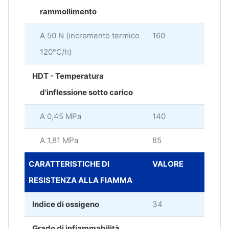
rammollimento
A 50 N (incremento termico
160
°C
120°C/h)
HDT - Temperatura
d'inflessione sotto carico
A 0,45 MPa
140
°C
A 1,81 MPa
85
°C
CARATTERISTICHE DI
VALORE
UNI
RESISTENZA ALLA FIAMMA
MIS
Indice di ossigeno
34
%
Grado di infiammabilità