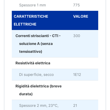
Spessore 1 mm
775
°C
CARATTERISTICHE
VALORE
UNI
ELETTRICHE
MIS
Correnti striscianti - CTI -
300
V
soluzione A (senza
tensioattivo)
Resistività elettrica
Di superficie, secco
1E12
oh
Rigidità dielettrica (breve
durata)
Spessore 2 mm, 23°C,
21
kV/