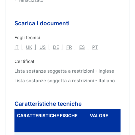
- Tenacizzato
Scarica i documenti
Fogli tecnici
IT
UK
US
DE
FR
ES
PT
Certificati
Lista sostanze soggetta a restrizioni - Inglese
Lista sostanze soggetta a restrizioni - Italiano
Caratteristiche tecniche
CARATTERISTICHE FISICHE
VALORE
UNI
MIS