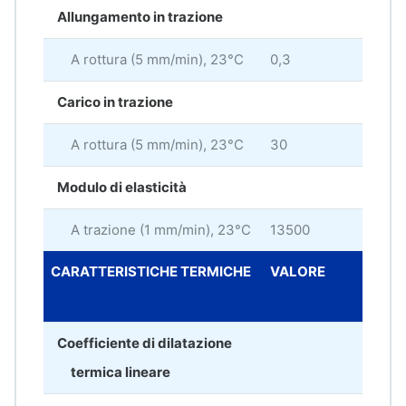
Allungamento in trazione
A rottura (5 mm/min), 23°C
0,3
%
Carico in trazione
A rottura (5 mm/min), 23°C
30
MP
Modulo di elasticità
A trazione (1 mm/min), 23°C
13500
MP
CARATTERISTICHE TERMICHE
VALORE
UNI
MIS
Coefficiente di dilatazione
termica lineare