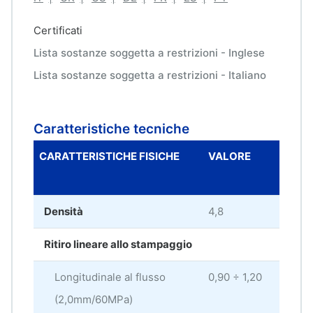
Certificati
Lista sostanze soggetta a restrizioni - Inglese
Lista sostanze soggetta a restrizioni - Italiano
Caratteristiche tecniche
CARATTERISTICHE FISICHE
VALORE
UNI
MIS
Densità
4,8
g/c
Ritiro lineare allo stampaggio
Longitudinale al flusso
0,90 ÷ 1,20
%
(2,0mm/60MPa)