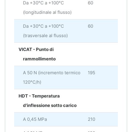
Da +30°C a +100°C
60
× 10
(longitudinale al flusso)
Da +30°C a +100°C
60
× 10
(trasversale al flusso)
VICAT - Punto di
rammollimento
A 50 N (incremento termico
195
°C
120°C/h)
HDT - Temperatura
d'inflessione sotto carico
A 0,45 MPa
210
°C