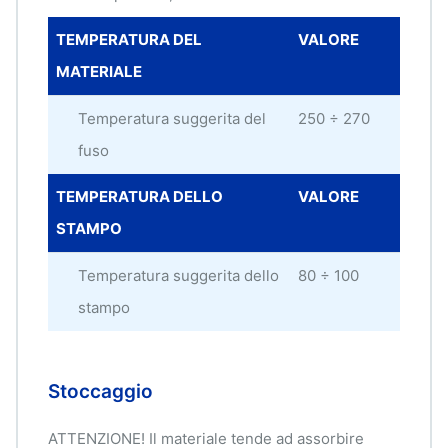
TEMPERATURA DEL
VALORE
UNI
MATERIALE
MIS
Temperatura suggerita del
250 ÷ 270
°C
fuso
TEMPERATURA DELLO
VALORE
UNI
STAMPO
MIS
Temperatura suggerita dello
80 ÷ 100
°C
stampo
Stoccaggio
ATTENZIONE! Il materiale tende ad assorbire