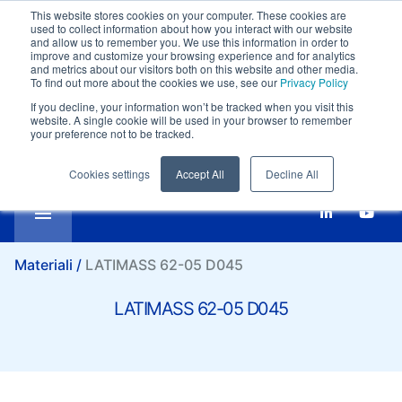
This website stores cookies on your computer. These cookies are
Supporto clienti:
+39-0332 409111
used to collect information about how you interact with our website
Confronta
Email:
marketing@it.lati.com
and allow us to remember you. We use this information in order to
improve and customize your browsing experience and for analytics
Italiano
LATIMASS 62-05 D045
and metrics about our visitors both on this website and other media.
To find out more about the cookies we use, see our
Privacy Policy
If you decline, your information won’t be tracked when you visit this
website. A single cookie will be used in your browser to remember
your preference not to be tracked.
Cookies settings
Accept All
Decline All
Materiali /
LATIMASS 62-05 D045
LATIMASS 62-05 D045