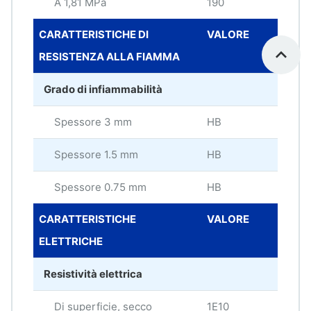
A 1,81 MPa
190
°C
CARATTERISTICHE DI
VALORE
UNI
RESISTENZA ALLA FIAMMA
MIS
Grado di infiammabilità
Spessore 3 mm
HB
Spessore 1.5 mm
HB
Spessore 0.75 mm
HB
CARATTERISTICHE
VALORE
UNI
ELETTRICHE
MIS
Resistività elettrica
Di superficie, secco
1E10
oh