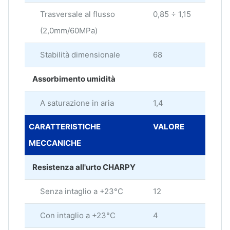
Trasversale al flusso
0,85 ÷ 1,15
%
(2,0mm/60MPa)
Stabilità dimensionale
68
Assorbimento umidità
A saturazione in aria
1,4
%
CARATTERISTICHE
VALORE
UNI
MECCANICHE
MIS
Resistenza all'urto CHARPY
Senza intaglio a +23°C
12
kJ/
Con intaglio a +23°C
4
kJ/